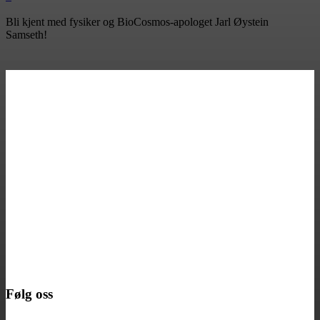
Bli kjent med fysiker og BioCosmos-apologet Jarl Øystein
Samseth!
Følg oss