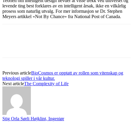
Teorien om intelligent design hevder at visse trekk ved universet og
levende ting best forklares av en intelligent årsak, ikke en vilkårlig
prosess som naturlig utvalg. For mer informasjon se Dr. Stephen
Meyers artikkel «Not By Chance» fra National Post of Canada.
Previous article
BioCosmos er opptatt av rollen som vitenskap og
teknologi spiller i vår kultur.
Next article
The Complexity of Life
Stig Orla Sørli Højklint, Ingeniør