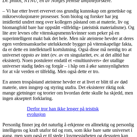
Dr. philos, NTNU, en av Norges fremste amfibieforskere.
– Vi har etter hvert ervervet oss grundig kunnskap om genetiske og
mikroevolusjonære prosesser. Som biolog og forsker har jeg
imidlertid undret meg over kollegers påstand om at materie, liv og
biomangfold bare har oppstått «tilfeldig» (ateistisk materialisme). Og
lite ære levnes ofte vitenskapsmenn/kvinner som peker på en
superintelligent makt bak det hele. Men når ateistene hevder at deres
egen verdensanskuelse utelukkende bygger på vitenskapelige fakta,
da er dette en intellektuell kortslutning. Også disse må nemlig tro at
universet oppsto av intet (ev. av en singularitet, ev. at det alltid har
eksistert). Noen postulerer endatil et «multiunivers» der utallige
universer stadig fødes og forgår – i håp om å øke sannsynligheten
for at vår verden er tilfeldig. Men også dette er tro.
En annen trospåstand ateistene hevder er at livet er blitt til av død
materie, uten inngrep og styring utafra. Det eksisterer riktig nok
mange gjetninger og teorier om hvordan dette skulle ha skjedd, men
ingen akseptert forklaring.
Derfor tror han ikke lenger på teistisk
evolusjon
Personlig finner jeg det naturlig å erkjenne en allmektig og personlig
intelligens og kraft utafor tid og rom, som ikke bare satte universet i
gang, men som også er til stede i lovmessigheten og dessuten kan