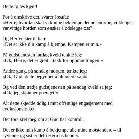
Dette føltes kjent!
For å omskrive det, svarer Josafat:
«Herre, hvordan skal vi kunne bekjempe denne enorme, voldelige,
vanvittige horden som ønsker å ødelegge oss?»
Og Herren sier til ham:
«Det er ikke din kamp å kjempe. Kampen er min.»
På gudstjenesten lørdag kveld tenkte jeg:
«Ok, Herre, det er greit – takk for oppmuntringen.»
Andre gang, på søndag morgen, tenkte jeg:
«Ok, Gud, dette begynner å bli interessant».
Og ved den tredje gudstjenesten på søndag kveld sa jeg:
«Ok, jeg skjønner poenget!»
Alt dette skjedde tidlig i mitt offentlige engasjement med
evolusjonsfolket.
Det forsikret meg om at Gud har kontroll.
Det er ikke min kamp å bekjempe alle mine motstandere – til
syvende og sist er det i Herrens hender.