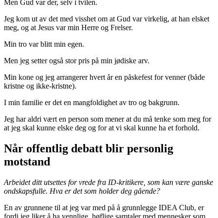
Men Gud var der, selv i tvilen.
Jeg kom ut av det med visshet om at Gud var virkelig, at han elsket
meg, og at Jesus var min Herre og Frelser.
Min tro var blitt min egen.
Men jeg setter også stor pris på min jødiske arv.
Min kone og jeg arrangerer hvert år en påskefest for venner (både
kristne og ikke-kristne).
I min familie er det en mangfoldighet av tro og bakgrunn.
Jeg har aldri vært en person som mener at du må tenke som meg for
at jeg skal kunne elske deg og for at vi skal kunne ha et forhold.
Når offentlig debatt blir personlig
motstand
Arbeidet ditt utsettes for vrede fra ID-kritikere, som kan være ganske
ondskapsfulle. Hva er det som holder deg gående?
En av grunnene til at jeg var med på å grunnlegge IDEA Club, er
fordi jeg liker å ha vennlige, høflige samtaler med mennesker som