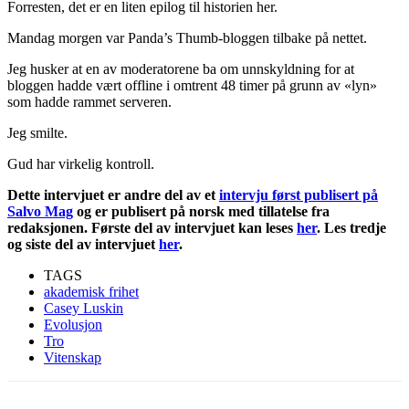
Forresten, det er en liten epilog til historien her.
Mandag morgen var Panda’s Thumb-bloggen tilbake på nettet.
Jeg husker at en av moderatorene ba om unnskyldning for at
bloggen hadde vært offline i omtrent 48 timer på grunn av «lyn»
som hadde rammet serveren.
Jeg smilte.
Gud har virkelig kontroll.
Dette intervjuet er andre del av et
intervju først publisert på
Salvo Mag
og er publisert på norsk med tillatelse fra
redaksjonen.
Første del av intervjuet kan leses
her
. Les tredje
og siste del av intervjuet
her
.
TAGS
akademisk frihet
Casey Luskin
Evolusjon
Tro
Vitenskap