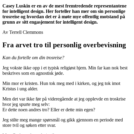
Casey Luskin er en av de mest fremtredende representantene
for intelligent design. Her forteller han mer om sin personlige
trosreise og hvordan det er å møte mye offentlig motstand på
grunn av sitt engasjement for intelligent design.
Av Terrell Clemmons
Fra arvet tro til personlig overbevisning
Kan du fortelle om din trosreise?
Jeg vokste ikke opp i et typisk religiøst hjem. Min far kan nok best
beskrives som en agnostisk jøde.
Min mor er kristen. Hun tok meg med i kirken, og jeg tok imot
Kristus i ung alder.
Men det var ikke før på videregående at jeg opplevde en troskrise
hvor jeg spurte meg selv:
Er dette noen andres tro? Eller er dette min egen?
Jeg stilte meg mange spørsmål og gikk gjennom en periode med
store tvil og søken etter svar.