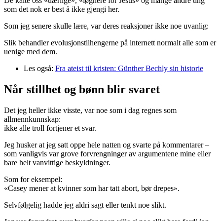
De kalte oss «uærlige», «løgnere for Jesus» og mange andre ting
som det nok er best å ikke gjengi her.
Som jeg senere skulle lære, var deres reaksjoner ikke noe uvanlig:
Slik behandler evolusjonstilhengerne på internett normalt alle som er
uenige med dem.
Les også:
Fra ateist til kristen: Günther Bechly sin historie
Når stillhet og bønn blir svaret
Det jeg heller ikke visste, var noe som i dag regnes som
allmennkunnskap:
ikke alle troll fortjener et svar.
Jeg husker at jeg satt oppe hele natten og svarte på kommentarer –
som vanligvis var grove forvrengninger av argumentene mine eller
bare helt vanvittige beskyldninger.
Som for eksempel:
«Casey mener at kvinner som har tatt abort, bør drepes».
Selvfølgelig hadde jeg aldri sagt eller tenkt noe slikt.