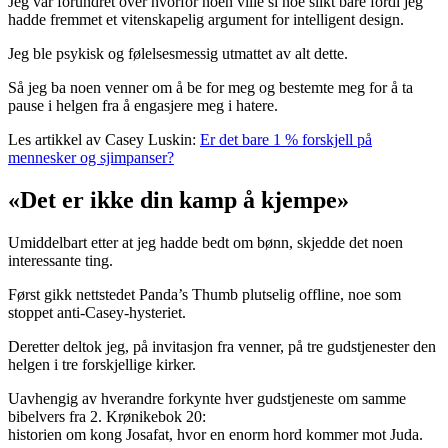
Jeg var forundret over hvorfor noen ville si noe slikt bare fordi jeg
hadde fremmet et vitenskapelig argument for intelligent design.
Jeg ble psykisk og følelsesmessig utmattet av alt dette.
Så jeg ba noen venner om å be for meg og bestemte meg for å ta
pause i helgen fra å engasjere meg i hatere.
Les artikkel av Casey Luskin:
Er det bare 1 % forskjell på
mennesker og sjimpanser?
«Det er ikke din kamp å kjempe»
Umiddelbart etter at jeg hadde bedt om bønn, skjedde det noen
interessante ting.
Først gikk nettstedet Panda’s Thumb plutselig offline, noe som
stoppet anti-Casey-hysteriet.
Deretter deltok jeg, på invitasjon fra venner, på tre gudstjenester den
helgen i tre forskjellige kirker.
Uavhengig av hverandre forkynte hver gudstjeneste om samme
bibelvers fra 2. Krønikebok 20:
historien om kong Josafat, hvor en enorm hord kommer mot Juda.