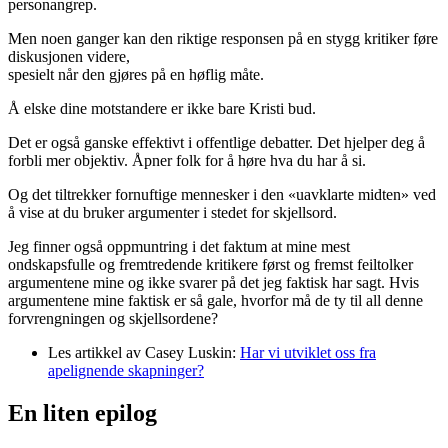
personangrep.
Men noen ganger kan den riktige responsen på en stygg kritiker føre
diskusjonen videre,
spesielt når den gjøres på en høflig måte.
Å elske dine motstandere er ikke bare Kristi bud.
Det er også ganske effektivt i offentlige debatter. Det hjelper deg å
forbli mer objektiv. Åpner folk for å høre hva du har å si.
Og det tiltrekker fornuftige mennesker i den «uavklarte midten» ved
å vise at du bruker argumenter i stedet for skjellsord.
Jeg finner også oppmuntring i det faktum at mine mest
ondskapsfulle og fremtredende kritikere først og fremst feiltolker
argumentene mine og ikke svarer på det jeg faktisk har sagt. Hvis
argumentene mine faktisk er så gale, hvorfor må de ty til all denne
forvrengningen og skjellsordene?
Les artikkel av Casey Luskin:
Har vi utviklet oss fra
apelignende skapninger?
En liten epilog