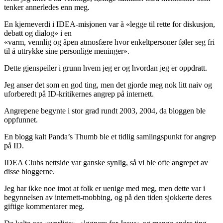
tenker annerledes enn meg.
En kjerneverdi i IDEA-misjonen var å «legge til rette for diskusjon,
debatt og dialog» i en
«varm, vennlig og åpen atmosfære hvor enkeltpersoner føler seg fri
til å uttrykke sine personlige meninger».
Dette gjenspeiler i grunn hvem jeg er og hvordan jeg er oppdratt.
Jeg anser det som en god ting, men det gjorde meg nok litt naiv og
uforberedt på ID-kritikernes angrep på internett.
Angrepene begynte i stor grad rundt 2003, 2004, da bloggen ble
oppfunnet.
En blogg kalt Panda’s Thumb ble et tidlig samlingspunkt for angrep
på ID.
IDEA Clubs nettside var ganske synlig, så vi ble ofte angrepet av
disse bloggerne.
Jeg har ikke noe imot at folk er uenige med meg, men dette var i
begynnelsen av internett-mobbing, og på den tiden sjokkerte deres
giftige kommentarer meg.