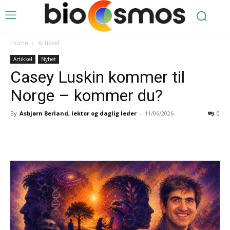
Home
Artikkel
Artikkel
Nyhet
Casey Luskin kommer til
Norge – kommer du?
By
Asbjørn Berland, lektor og daglig leder
-
11/06/2026
0